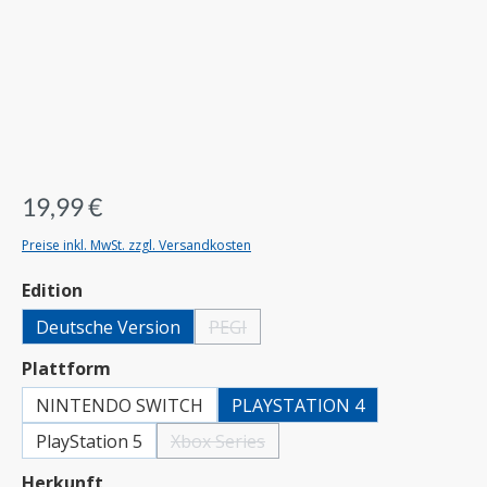
19,99 €
Preise inkl. MwSt. zzgl. Versandkosten
auswählen
Edition
Deutsche Version
PEGI
(Diese Option ist zurzeit nicht verfügbar.)
auswählen
Plattform
NINTENDO SWITCH
PLAYSTATION 4
PlayStation 5
Xbox Series
(Diese Option ist zurzeit nicht verfügbar.)
auswählen
Herkunft