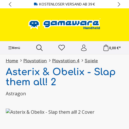
KOSTENLOSER VERSAND AB 39 €
alt springen
0,00 €*
Menü
Home
Playstation
Playstation 4
Spiele
Asterix & Obelix - Slap
them all! 2
Astragon
Bildergalerie überspringen