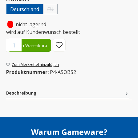
Deutschland
EU
(Diese Option ist zurzeit nicht verfügbar.)
•
nicht lagernd
wird auf Kundenwunsch bestellt
Produkt Anzahl: Gib den gewünschten Wert ein oder benutze die S
In den Warenkorb
Zum Merkzettel hinzufügen
Produktnummer:
P4-ASOBS2
Beschreibung
Warum Gameware?