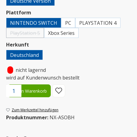
Deutsche Version
auswählen
Plattform
NINTENDO SWITCH
PC
PLAYSTATION 4
PlayStation 5
Xbox Series
(Diese Option ist zurzeit nicht verfügbar.)
auswählen
Herkunft
Deutschland
•
nicht lagernd
wird auf Kundenwunsch bestellt
Produkt Anzahl: Gib den gewünschten Wert ein oder benutze die S
In den Warenkorb
Zum Merkzettel hinzufügen
Produktnummer:
NX-ASOBH