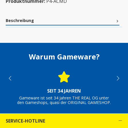
Produktnummer:
P4-ACMD
Beschreibung
Warum Gameware?
SEIT 34 JAHREN
Gameware ist seit 34 Jahren THE REAL OG unter
den Gameshops, quasi der ORIGINAL GAMESHOP.
SERVICE-HOTLINE