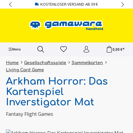
KOSTENLOSER VERSAND AB 39 €
alt springen
0,00 €*
Menü
Home
Gesellschaftsspiele
Sammelkarten
Living Card Game
Arkham Horror: Das
Kartenspiel
Inverstigator Mat
Fantasy Flight Games
Bildergalerie überspringen