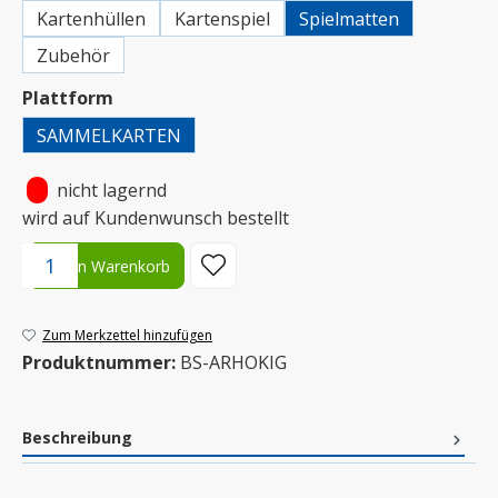
Kartenhüllen
Kartenspiel
Spielmatten
Zubehör
auswählen
Plattform
SAMMELKARTEN
•
nicht lagernd
wird auf Kundenwunsch bestellt
Produkt Anzahl: Gib den gewünschten Wert ein oder benutze die S
In den Warenkorb
Zum Merkzettel hinzufügen
Produktnummer:
BS-ARHOKIG
Beschreibung