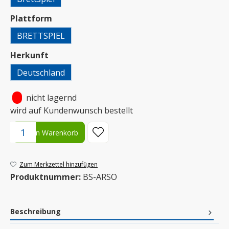
auswählen
Plattform
BRETTSPIEL
auswählen
Herkunft
Deutschland
•
nicht lagernd
wird auf Kundenwunsch bestellt
Produkt Anzahl: Gib den gewünschten Wert ein oder benutze die S
In den Warenkorb
Zum Merkzettel hinzufügen
Produktnummer:
BS-ARSO
Beschreibung