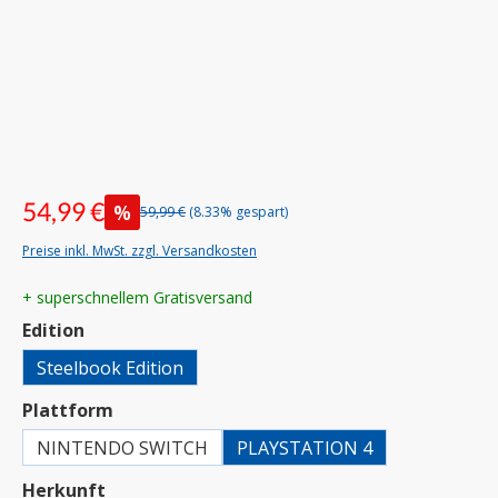
54,99 €
%
59,99 €
(8.33% gespart)
Preise inkl. MwSt. zzgl. Versandkosten
+ superschnellem Gratisversand
auswählen
Edition
Steelbook Edition
auswählen
Plattform
NINTENDO SWITCH
PLAYSTATION 4
auswählen
Herkunft