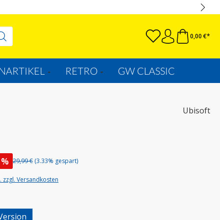
0,00 €*
NARTIKEL
RETRO
GW CLASSIC
Ubisoft
%
29,99 €
(3.33% gespart)
t. zzgl. Versandkosten
wählen
Version