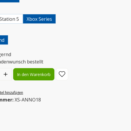
uswählen
Station 5
Xbox Series
uswählen
nd
gernd
ndenwunsch bestellt
l: Gib den gewünschten Wert ein oder benutze die Schaltflächen
In den Warenkorb
el hinzufügen
mmer:
XS-ANNO18