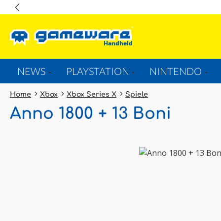
springen
Zur Hauptnavigation springen
NEWS
PLAYSTATION
NINTENDO
Home
Xbox
Xbox Series X
Spiele
Anno 1800 + 13 Boni
Bildergalerie überspringen