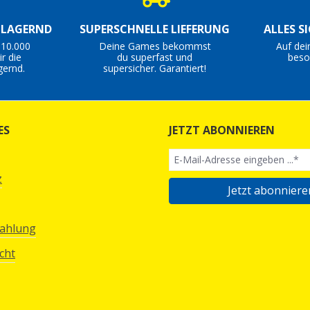
S LAGERND
SUPERSCHNELLE LIEFERUNG
ALLES S
 10.000
Deine Games bekommst
Auf dei
r die
du superfast und
beso
gernd.
supersicher. Garantiert!
ES
JETZT ABONNIEREN
z
Jetzt abonniere
Zahlung
cht