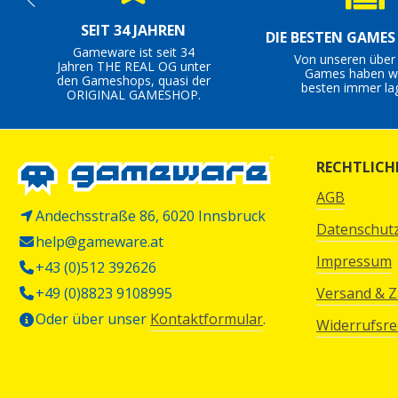
SEIT 34 JAHREN
DIE BESTEN GAME
Gameware ist seit 34
Von unseren über
Jahren THE REAL OG unter
Games haben wi
den Gameshops, quasi der
besten immer la
ORIGINAL GAMESHOP.
RECHTLICH
AGB
Andechsstraße 86, 6020 Innsbruck
Datenschut
help@gameware.at
Impressum
+43 (0)512 392626
+49 (0)8823 9108995
Versand & 
Oder über unser
Kontaktformular
.
Widerrufsre