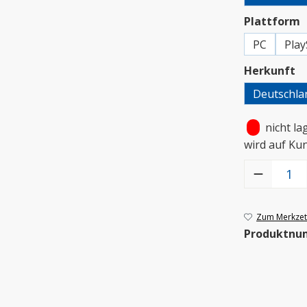
a
Plattform
PC
Play
a
Herkunft
Deutschla
•
nicht la
wird auf Ku
Produkt Anzah
Zum Merkzett
Produktnu