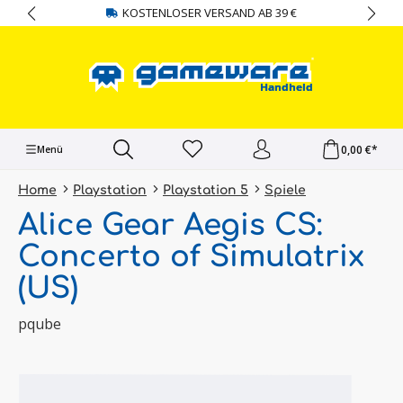
KOSTENLOSER VERSAND AB 39 €
alt springen
0,00 €*
Menü
Home
Playstation
Playstation 5
Spiele
Alice Gear Aegis CS:
Concerto of Simulatrix
(US)
pqube
Bildergalerie überspringen