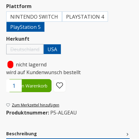
auswählen
Plattform
NINTENDO SWITCH
PLAYSTATION 4
PlayStation 5
auswählen
Herkunft
Deutschland
USA
(Diese Option ist zurzeit nicht verfügbar.)
•
nicht lagernd
wird auf Kundenwunsch bestellt
Produkt Anzahl: Gib den gewünschten Wert ein oder benutze die S
In den Warenkorb
Zum Merkzettel hinzufügen
Produktnummer:
P5-ALGEAU
Beschreibung