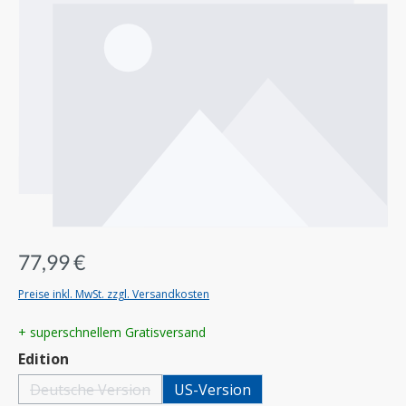
77,99 €
Preise inkl. MwSt. zzgl. Versandkosten
+ superschnellem Gratisversand
auswählen
Edition
Deutsche Version
US-Version
(Diese Option ist zurzeit nicht verfügbar.)