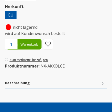
auswählen
Herkunft
EU
•
nicht lagernd
wird auf Kundenwunsch bestellt
Produkt Anzahl: Gib den gewünschten Wert ein oder benutze die S
In den Warenkorb
Zum Merkzettel hinzufügen
Produktnummer:
NX-AKXOLCE
Beschreibung