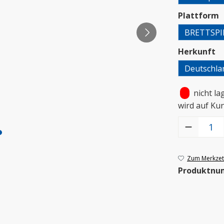
a
Plattform
BRETTSPI
a
Herkunft
Deutschla
•
nicht la
wird auf Ku
Produkt Anzah
Zum Merkzett
Produktnu