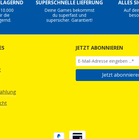
S LAGERND
SUPERSCHNELLE LIEFERUNG
ALLES S
 10.000
Deine Games bekommst
Auf dei
r die
du superfast und
beso
gernd.
supersicher. Garantiert!
ES
JETZT ABONNIEREN
z
Jetzt abonniere
Zahlung
cht