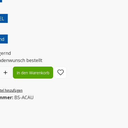
uswählen
EL
uswählen
nd
gernd
ndenwunsch bestellt
l: Gib den gewünschten Wert ein oder benutze die Schaltflächen
In den Warenkorb
el hinzufügen
mmer:
BS-ACAU