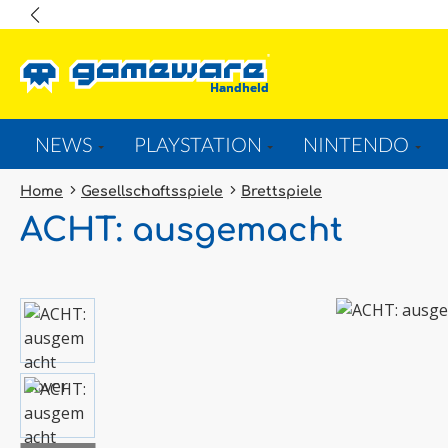
springen
Zur Hauptnavigation springen
NEWS
PLAYSTATION
NINTENDO
Home
Gesellschaftsspiele
Brettspiele
ACHT: ausgemacht
Bildergalerie überspringen