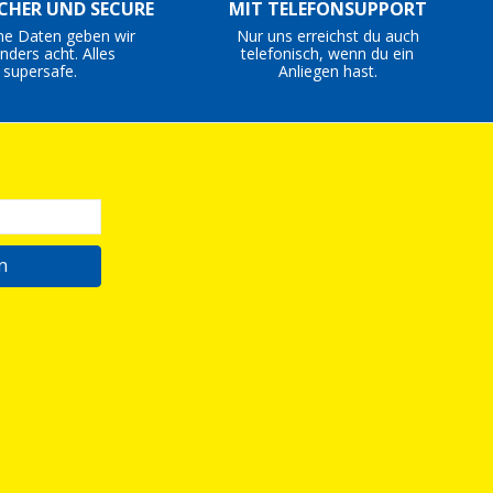
ICHER UND SECURE
MIT TELEFONSUPPORT
ne Daten geben wir
Nur uns erreichst du auch
nders acht. Alles
telefonisch, wenn du ein
supersafe.
Anliegen hast.
n