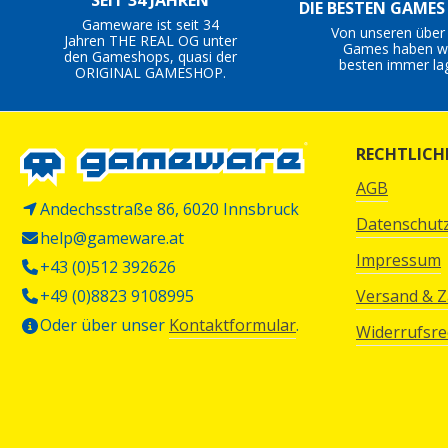
SEIT 34 JAHREN
DIE BESTEN GAME
Gameware ist seit 34
Von unseren über
Jahren THE REAL OG unter
Games haben wi
den Gameshops, quasi der
besten immer la
ORIGINAL GAMESHOP.
RECHTLICH
AGB
Andechsstraße 86, 6020 Innsbruck
Datenschut
help@gameware.at
Impressum
+43 (0)512 392626
+49 (0)8823 9108995
Versand & 
Oder über unser
Kontaktformular
.
Widerrufsre