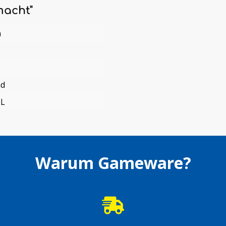
macht"
n
nd
EL
Warum Gameware?