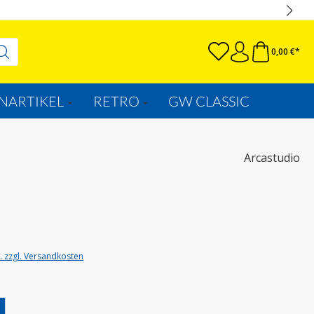
0,00 €*
NARTIKEL
RETRO
GW CLASSIC
Arcastudio
t. zzgl. Versandkosten
wählen