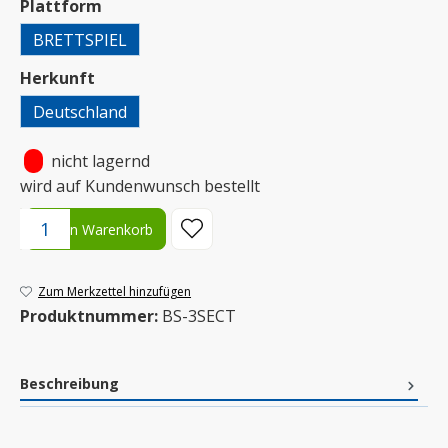
auswählen
Plattform
BRETTSPIEL
auswählen
Herkunft
Deutschland
•
nicht lagernd
wird auf Kundenwunsch bestellt
Produkt Anzahl: Gib den gewünschten Wert ein oder benutze die S
In den Warenkorb
Zum Merkzettel hinzufügen
Produktnummer:
BS-3SECT
Beschreibung