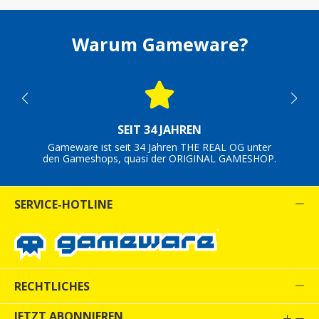
Warum Gameware?
SEIT 34 JAHREN
Gameware ist seit 34 Jahren THE REAL OG unter
den Gameshops, quasi der ORIGINAL GAMESHOP.
SERVICE-HOTLINE
RECHTLICHES
JETZT ABONNIEREN