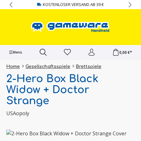
KOSTENLOSER VERSAND AB 39 €
alt springen
0,00 €*
Menü
Home
Gesellschaftsspiele
Brettspiele
2-Hero Box Black
Widow + Doctor
Strange
USAopoly
Bildergalerie überspringen