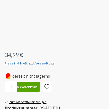
34,99 €
Preise inkl. MwSt. zzgl. Versandkosten
•
derzeit nicht lagernd
Produkt Anzahl: Gib den gewünschten Wert ein oder benutze die S
In den Warenkorb
Zum Merkzettel hinzufügen
Produktnummer:
BS-MDT2H