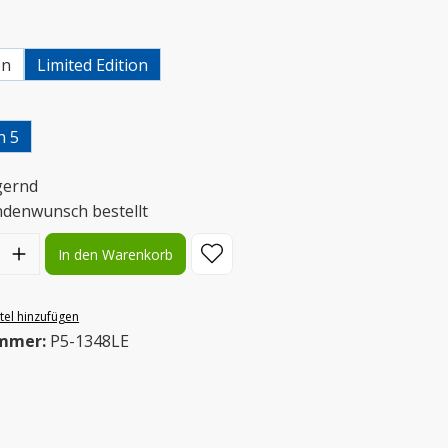
wählen
on
Limited Edition
uswählen
n 5
gernd
ndenwunsch bestellt
l: Gib den gewünschten Wert ein oder benutze die Schaltflächen
In den Warenkorb
el hinzufügen
mmer:
P5-1348LE