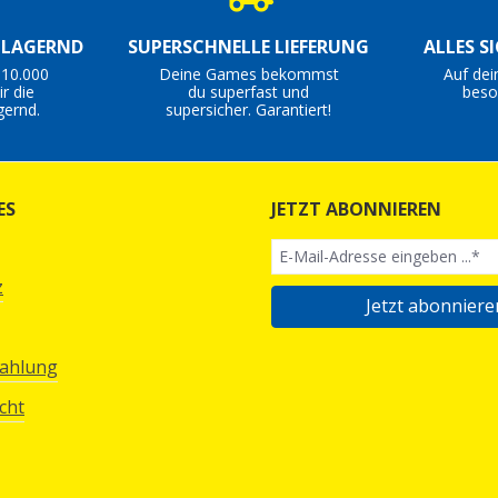
S LAGERND
SUPERSCHNELLE LIEFERUNG
ALLES S
 10.000
Deine Games bekommst
Auf dei
r die
du superfast und
beso
gernd.
supersicher. Garantiert!
ES
JETZT ABONNIEREN
z
Jetzt abonniere
Zahlung
cht