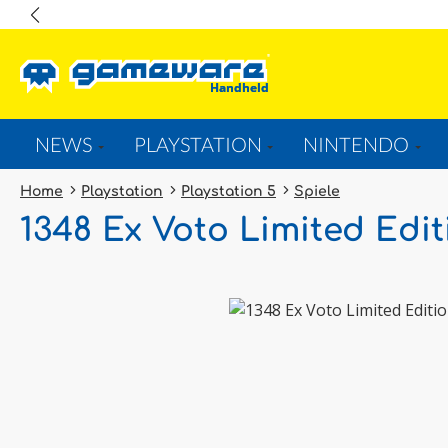
springen
Zur Hauptnavigation springen
NEWS
PLAYSTATION
NINTENDO
Home
Playstation
Playstation 5
Spiele
1348 Ex Voto Limited Edit
Bildergalerie überspringen