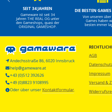
SEIT 34 JAHREN
DIE BESTEN GAME
Gameware ist seit 34
Von unseren über
Jahren THE REAL OG unter
Games haben wi
den Gameshops, quasi der
besten immer la
ORIGINAL GAMESHOP.
RECHTLICH
AGB
Andechsstraße 86, 6020 Innsbruck
Datenschut
help@gameware.at
Impressum
+43 (0)512 392626
+49 (0)8823 9108995
Versand & 
Oder über unser
Kontaktformular
.
Widerrufsre