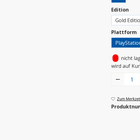
aus
Edition
Gold Editi
a
Plattform
PlayStatio
•
nicht la
wird auf Ku
Produkt Anzah
Zum Merkzett
Produktnu