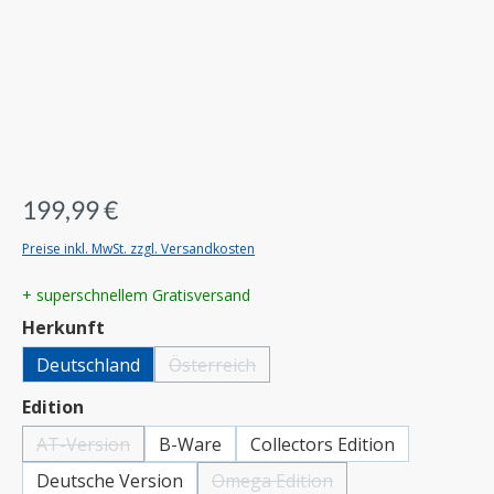
199,99 €
Preise inkl. MwSt. zzgl. Versandkosten
+ superschnellem Gratisversand
auswählen
Herkunft
Deutschland
Österreich
(Diese Option ist zurzeit nicht verfügbar.)
auswählen
Edition
AT-Version
B-Ware
Collectors Edition
(Diese Option ist zurzeit nicht verfügbar.)
Deutsche Version
Omega Edition
(Diese Option ist zurzeit nicht verfü